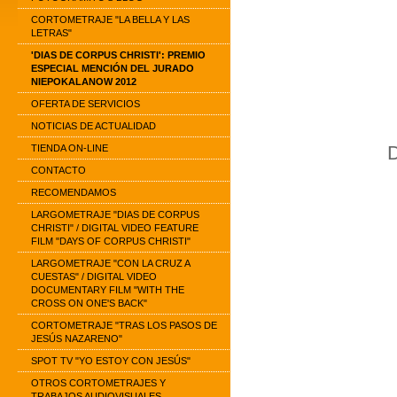
CORTOMETRAJE "LA BELLA Y LAS
LETRAS"
'DIAS DE CORPUS CHRISTI': PREMIO
ESPECIAL MENCIÓN DEL JURADO
NIEPOKALANOW 2012
OFERTA DE SERVICIOS
NOTICIAS DE ACTUALIDAD
TIENDA ON-LINE
CONTACTO
RECOMENDAMOS
LARGOMETRAJE "DIAS DE CORPUS
CHRISTI" / DIGITAL VIDEO FEATURE
FILM "DAYS OF CORPUS CHRISTI"
LARGOMETRAJE "CON LA CRUZ A
CUESTAS" / DIGITAL VIDEO
DOCUMENTARY FILM "WITH THE
CROSS ON ONE'S BACK"
CORTOMETRAJE "TRAS LOS PASOS DE
JESÚS NAZARENO"
SPOT TV "YO ESTOY CON JESÚS"
OTROS CORTOMETRAJES Y
TRABAJOS AUDIOVISUALES