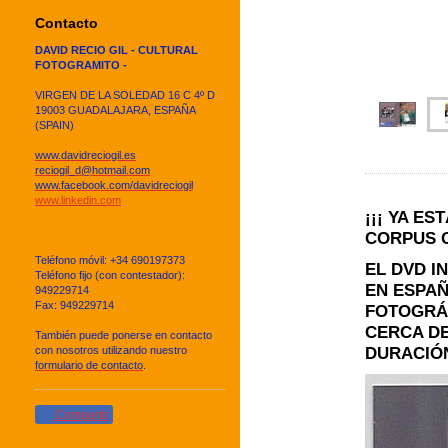
Contacto
DAVID RECIO GIL - CULTURAL
FOTOGRAMITO -
VIRGEN DE LA SOLEDAD 16 C 4º D
19003 GUADALAJARA, ESPAÑA
(SPAIN)
www.davidreciogil.es
reciogil_d@hotmail.com
www.facebook.com/davidreciogil
www.linkedin.com
¡¡¡ YA ES
CORPUS CH
Teléfono móvil: +34 690197373
EL DVD I
Teléfono fijo (con contestador):
EN ESPAÑ
949229714
Fax: 949229714
FOTOGRÁF
CERCA DE
También puede ponerse en contacto
DURACIÓ
con nosotros utilizando nuestro
formulario de contacto
.
Compartir