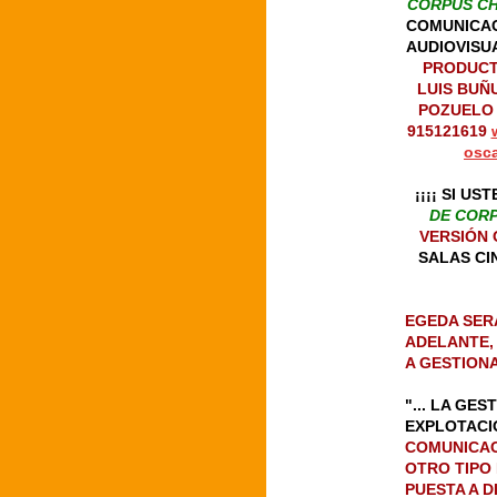
CORPUS CH
COMUNICAC
AUDIOVISU
PRODUCT
LUIS BUÑU
POZUELO D
915121619
osc
¡¡¡¡ SI U
DE CORP
VERSIÓN 
SALAS CI
EGEDA SERÁ
ADELANTE,
A GESTION
"... LA GE
EXPLOTACI
COMUNICAC
OTRO TIPO 
PUESTA A D