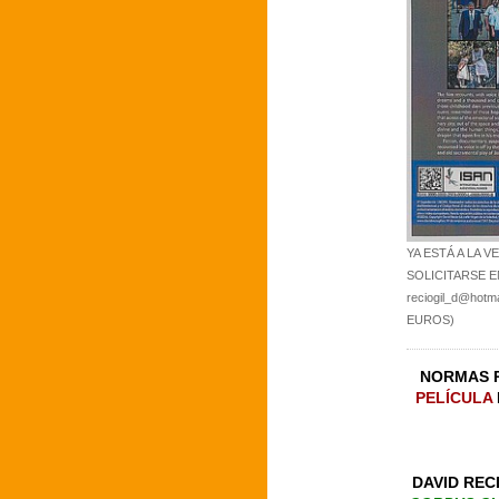
YA ESTÁ A LA V
SOLICITARSE E
reciogil_d@hot
EUROS)
NORMAS 
PELÍCULA
DAVID REC