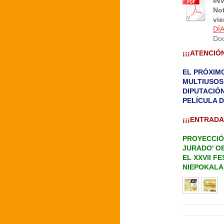
IN
Not
vie
DÍ
Doc
¡¡¡ATENCIÓN
EL PRÓXIMO
MULTIUSOS
DIPUTACIÓN
PELÍCULA 
¡¡¡ENTRADA
PROYECCIÓ
JURADO' OB
EL XXVII F
NIEPOKALAN