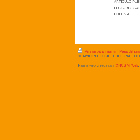
ARTÍCULO PUB
LECTORES SOBR
POLONIA.
Versión para imprimir
|
Mapa del sitio
© DAVID RECIO GIL - CULTURAL FO
Página web creada con
IONOS Mi Web
.