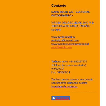
Contacto
DAVID RECIO GIL - CULTURAL
FOTOGRAMITO -
VIRGEN DE LA SOLEDAD 16 C 4º D
19003 GUADALAJARA, ESPAÑA
(SPAIN)
www.davidreciogil.es
reciogil_d@hotmail.com
www.facebook.com/davidreciogil
www.linkedin.com
Teléfono móvil: +34 690197373
Teléfono fijo (con contestador):
949229714
Fax: 949229714
También puede ponerse en contacto
con nosotros utilizando nuestro
formulario de contacto
.
Compartir