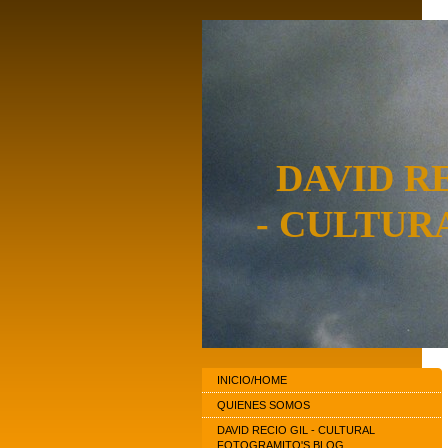
DAVID R
- CULTUR
INICIO/HOME
QUIENES SOMOS
DAVID RECIO GIL - CULTURAL
FOTOGRAMITO'S BLOG