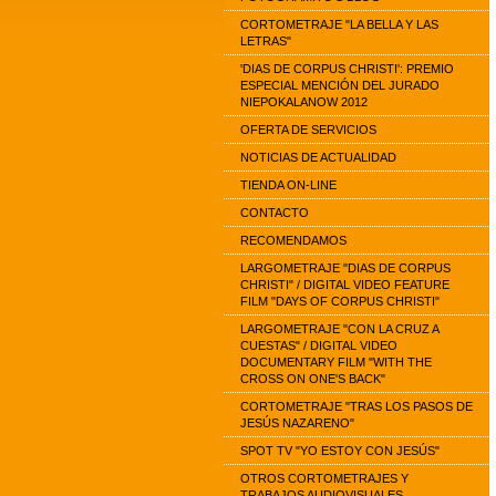
CORTOMETRAJE "LA BELLA Y LAS
LETRAS"
'DIAS DE CORPUS CHRISTI': PREMIO
ESPECIAL MENCIÓN DEL JURADO
NIEPOKALANOW 2012
OFERTA DE SERVICIOS
NOTICIAS DE ACTUALIDAD
TIENDA ON-LINE
CONTACTO
RECOMENDAMOS
LARGOMETRAJE "DIAS DE CORPUS
CHRISTI" / DIGITAL VIDEO FEATURE
FILM "DAYS OF CORPUS CHRISTI"
LARGOMETRAJE "CON LA CRUZ A
CUESTAS" / DIGITAL VIDEO
DOCUMENTARY FILM "WITH THE
CROSS ON ONE'S BACK"
CORTOMETRAJE "TRAS LOS PASOS DE
JESÚS NAZARENO"
SPOT TV "YO ESTOY CON JESÚS"
OTROS CORTOMETRAJES Y
TRABAJOS AUDIOVISUALES