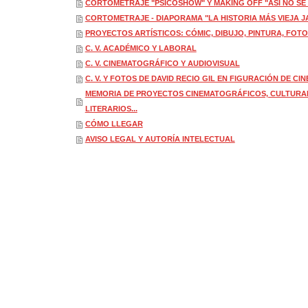
CORTOMETRAJE "PSICOSHOW" Y MAKING OFF "ASÍ NO SE
CORTOMETRAJE - DIAPORAMA "LA HISTORIA MÁS VIEJA 
PROYECTOS ARTÍSTICOS: CÓMIC, DIBUJO, PINTURA, FOTO
C. V. ACADÉMICO Y LABORAL
C. V. CINEMATOGRÁFICO Y AUDIOVISUAL
C. V. Y FOTOS DE DAVID RECIO GIL EN FIGURACIÓN DE CINE,
MEMORIA DE PROYECTOS CINEMATOGRÁFICOS, CULTURAL
LITERARIOS...
CÓMO LLEGAR
AVISO LEGAL Y AUTORÍA INTELECTUAL