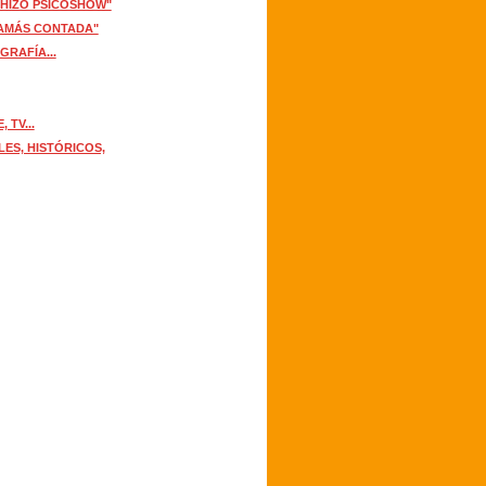
 HIZO PSICOSHOW"
JAMÁS CONTADA"
GRAFÍA...
 TV...
ES, HISTÓRICOS,